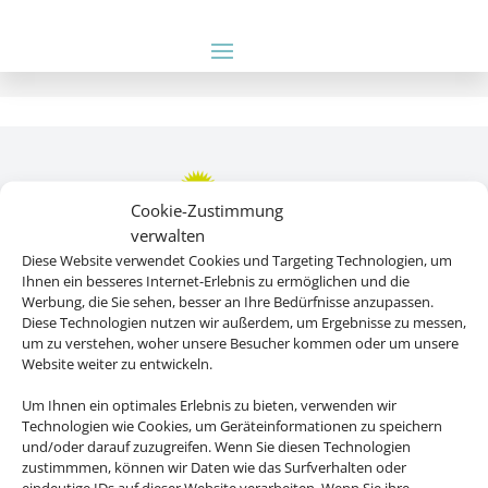
Cookie-Zustimmung
verwalten
Diese Website verwendet Cookies und Targeting Technologien, um
Ihnen ein besseres Internet-Erlebnis zu ermöglichen und die
Werbung, die Sie sehen, besser an Ihre Bedürfnisse anzupassen.
Rechtliche Informationen
Diese Technologien nutzen wir außerdem, um Ergebnisse zu messen,
um zu verstehen, woher unsere Besucher kommen oder um unsere
Website weiter zu entwickeln.
Impressum
|
Datenschutzerklärung
|
Online Check-In
|
Um Ihnen ein optimales Erlebnis zu bieten, verwenden wir
Service
|
AGB
|
Blacklisted Airlines
|
Technologien wie Cookies, um Geräteinformationen zu speichern
Barrierefreiheitserklärung
und/oder darauf zuzugreifen. Wenn Sie diesen Technologien
zustimmmen, können wir Daten wie das Surfverhalten oder
eindeutige IDs auf dieser Website verarbeiten. Wenn Sie ihre