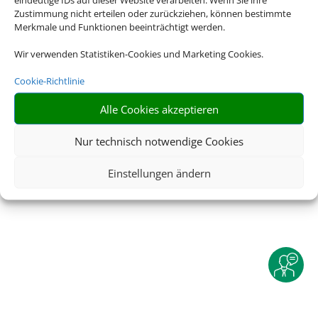
Zustimmung nicht erteilen oder zurückziehen, können bestimmte
Merkmale und Funktionen beeinträchtigt werden.
Impressum
|
Datenschutzerklärung
|
Online Check-In
|
Service
|
AGB
|
Blacklisted Airlines
|
Wir verwenden Statistiken-Cookies und Marketing Cookies.
Barrierefreiheitserklärung
Cookie-Richtlinie
Alle Cookies akzeptieren
Nur technisch notwendige Cookies
Einstellungen ändern
©
2025 • Schmetterling